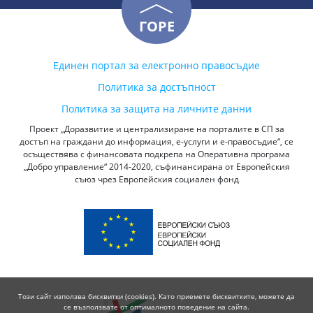
ГОРЕ
Единен портал за електронно правосъдие
Политика за достъпност
Политика за защита на личните данни
Проект „Доразвитие и централизиране на порталите в СП за
достъп на граждани до информация, е-услуги и е-правосъдие“, се
осъществява с финансовата подкрепа на Оперативна програма
„Добро управление“ 2014-2020, съфинансирана от Европейския
съюз чрез Европейския социален фонд
Този сайт използва бисквитки (cookies). Като приемете бисквитките, можете да
се възползвате от оптималното поведение на сайта.